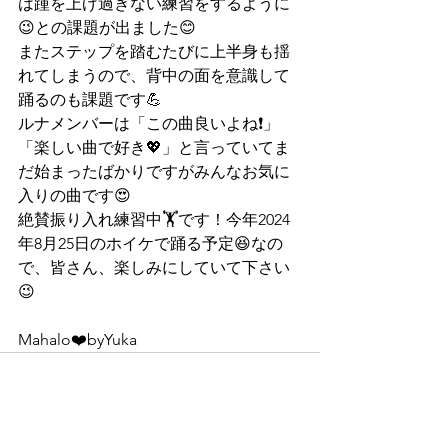
は踵を上げ過ぎない練習をするように
😉との課題が出ました😊
またステップを踏むたびに上半身も揺
れてしまうので、背中の面を意識して
踊るのも課題です💪
ルナメンバーは「この曲良いよね❗️」
「楽しい曲で好き💖」と言っていてま
だ始まったばかりですがみんなお気に
入りの曲です😍
絶賛振り入れ練習中🏋️です！今年2024
年8月25日のホイケで踊る予定😆なの
で、皆さん、楽しみにしていて下さい
😉
Mahalo❤️byYuka