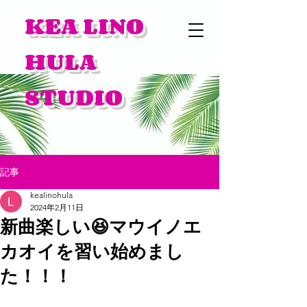
KEA LINO
HULA
STUDIO
記事
kealinohula
2024年2月11日
新曲楽しい😆マウイノエ
カオイを習い始めまし
た！！！