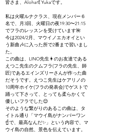
皆さま、Aloha🤙Yukaです。
私は火曜ルナクラス、現在メンバー６
名で、月3回、火曜日の夜19:30〜21:15
でフラのレッスンを受けています🌺
今は2024/2月、マウイノエカオイとい
う新曲🎶に入った所で2番まで習いまし
た。
この曲は、LINO先生👩のお友達である
えつこ先生のクムフラ(フラの先生、師
匠)であるエインズリーさんが作った曲
だそうです。えつこ先生はケアリノの
10周年ホイケ(フラの発表会)でゲストで
踊って下さって、とっても柔らかくて
優しいフラでした😌
そのような繋がりのあるこの曲は、タ
イトル通り「マウイ島がナンバーワン
☝️で、最高なんだ✨」という内容で、マ
ウイ島の自然、景色を伝えています。