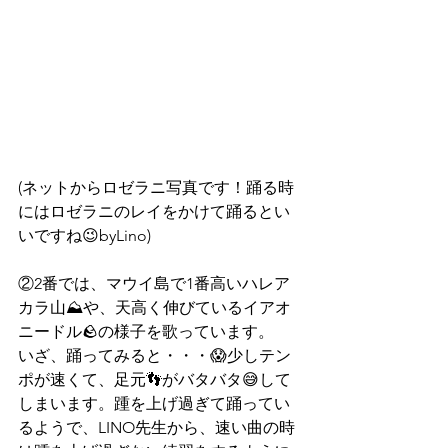
(ネットからロゼラニ写真です！踊る時
にはロゼラニのレイをかけて踊るとい
いですね😉byLino)
②2番では、マウイ島で1番高いハレア
カラ山⛰️や、天高く伸びているイアオ
ニードル🪨の様子を歌っています。
いざ、踊ってみると・・・😱少しテン
ポが速くて、足元👣がバタバタ😅して
しまいます。踵を上げ過ぎて踊ってい
るようで、LINO先生から、速い曲の時