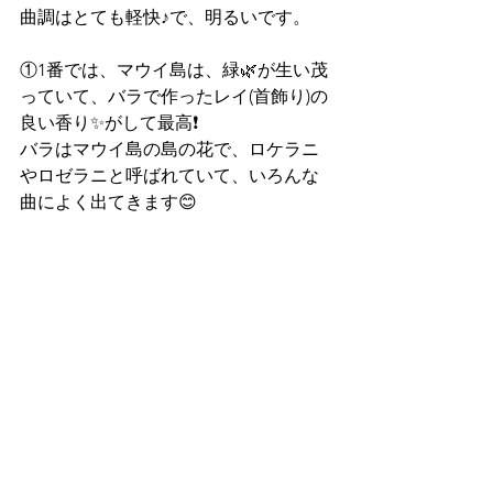
曲調はとても軽快♪で、明るいです。
①1番では、マウイ島は、緑🌿が生い茂
っていて、バラで作ったレイ(首飾り)の
良い香り✨がして最高❗️
バラはマウイ島の島の花で、ロケラニ
やロゼラニと呼ばれていて、いろんな
曲によく出てきます😊