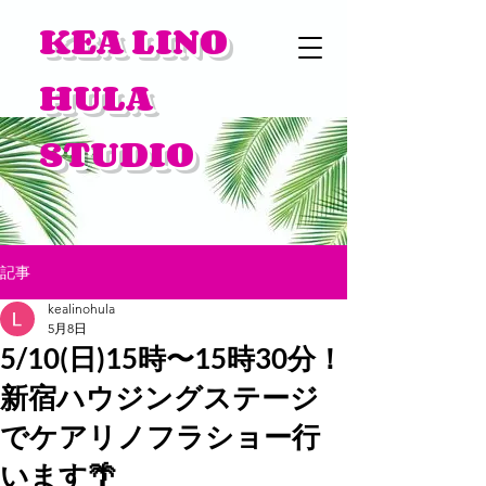
KEA LINO
HULA
STUDIO
記事
kealinohula
5月8日
5/10(日)15時〜15時30分！
新宿ハウジングステージ
でケアリノフラショー行
います🌴